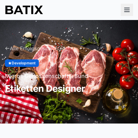
Alle Erfolgsgeschichten
Development
Migros Genossenschafts-Bund
Etiketten Designer