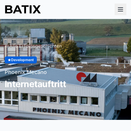
Alle Erfolgsgeschichten
Development
Phoenix Mecano
Internetauftritt