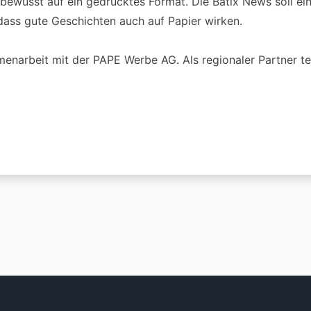
 bewusst auf ein gedrucktes Format. Die Batix News soll ei
dass gute Geschichten auch auf Papier wirken.
enarbeit mit der PAPE Werbe AG. Als regionaler Partner tei