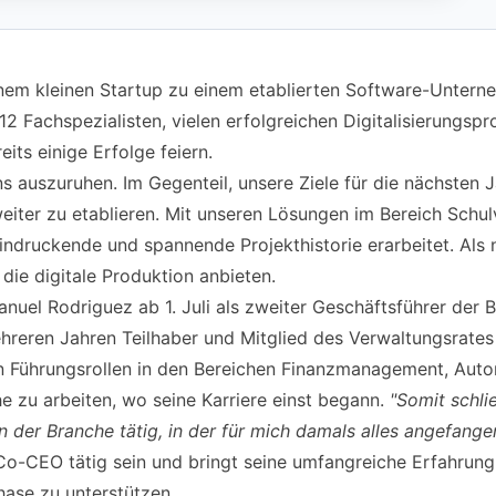
m kleinen Startup zu einem etablierten Software-Unternehm
e 12 Fachspezialisten, vielen erfolgreichen Digitalisierungsp
its einige Erfolge feiern.
uns auszuruhen. Im Gegenteil, unsere Ziele für die nächsten
weiter zu etablieren. Mit unseren Lösungen im Bereich Sc
indruckende und spannende Projekthistorie erarbeitet. Als 
ie digitale Produktion anbieten.
nuel Rodriguez ab 1. Juli als zweiter Geschäftsführer der
ehreren Jahren Teilhaber und Mitglied des Verwaltungsrates 
en Führungsrollen in den Bereichen Finanzmanagement, Autom
che zu arbeiten, wo seine Karriere einst begann.
"Somit schli
n der Branche tätig, in der für mich damals alles angefange
 Co-CEO tätig sein und bringt seine umfangreiche Erfahrun
hase zu unterstützen.