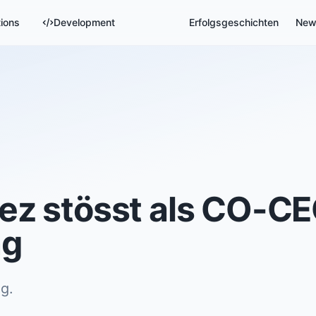
tions
Development
Erfolgsgeschichten
New
ez stösst als CO-CE
ng
g.