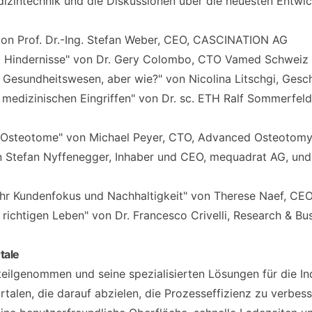
dizintechnik und die Diskussionen über die neuesten Entwic
on Prof. Dr.-Ing. Stefan Weber, CEO, CASCINATION AG
 Hindernisse" von Dr. Gery Colombo, CTO Vamed Schweiz
m Gesundheitswesen, aber wie?" von Nicolina Litschgi, Ges
ei medizinischen Eingriffen" von Dr. sc. ETH Ralf Sommer
 Osteotome" von Michael Peyer, CTO, Advanced Osteotomy
on Stefan Nyffenegger, Inhaber und CEO, mequadrat AG, und 
hr Kundenfokus und Nachhaltigkeit" von Therese Naef, CEO
richtigen Leben" von Dr. Francesco Crivelli, Research & B
tale
 teilgenommen und seine spezialisierten Lösungen für die I
en, die darauf abzielen, die Prozesseffizienz zu verbess