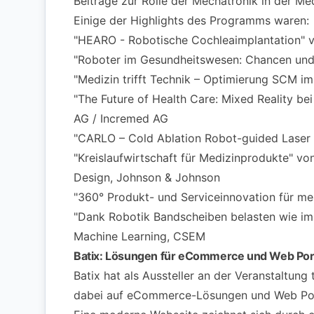
Beiträge zur Rolle der Mechatronik in der Me
Einige der Highlights des Programms waren:
"HEARO - Robotische Cochleaimplantation" v
"Roboter im Gesundheitswesen: Chancen und
"Medizin trifft Technik – Optimierung SCM i
"The Future of Health Care: Mixed Reality b
AG / Incremed AG
"CARLO – Cold Ablation Robot-guided Laser
"Kreislaufwirtschaft für Medizinprodukte" v
Design, Johnson & Johnson
"360° Produkt- und Serviceinnovation für me
"Dank Robotik Bandscheiben belasten wie im 
Machine Learning, CSEM
Batix: Lösungen für eCommerce und Web Por
Batix hat als Aussteller an der Veranstaltung
dabei auf eCommerce-Lösungen und Web Portal