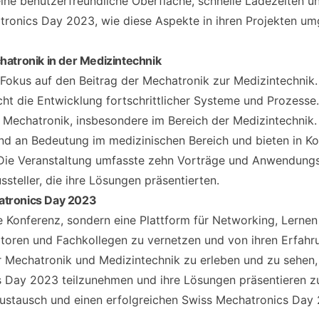
ine benutzerfreundliche Oberfläche, schnelle Ladezeiten 
tronics Day 2023, wie diese Aspekte in ihren Projekten u
atronik in der Medizintechnik
okus auf den Beitrag der Mechatronik zur Medizintechnik.
cht die Entwicklung fortschrittlicher Systeme und Prozesse.
r Mechatronik, insbesondere im Bereich der Medizintechnik.
an Bedeutung im medizinischen Bereich und bieten in Komb
Die Veranstaltung umfasste zehn Vorträge und Anwendungsf
teller, die ihre Lösungen präsentierten.
atronics Day 2023
e Konferenz, sondern eine Plattform für Networking, Lernen
atoren und Fachkollegen zu vernetzen und von ihren Erfahr
er Mechatronik und Medizintechnik zu erleben und zu sehen,
s Day 2023 teilzunehmen und ihre Lösungen präsentieren z
Austausch und einen erfolgreichen Swiss Mechatronics Day